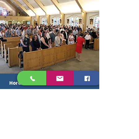
Horario de misas
Sacramentos
Bautismos
Confesiones
Grupos y equipos
Intenciones de misa
Noticias