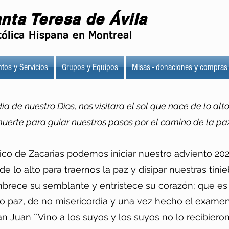
nta Teresa de Ávila
ólica Hispana en Montreal
tos y Servicios
Grupos y Equipos
Misas - donaciones y compras
a de nuestro Dios, nos visitara el sol que nace de lo alt
muerte para guiar nuestros pasos por el camino de la pa
ico de Zacarias podemos iniciar nuestro adviento 20
 de lo alto para traernos la paz y disipar nuestras tin
rece su semblante y entristece su corazón; que es lo
o paz, de no misericordia y una vez hecho el examen 
n Juan ´´Vino a los suyos y los suyos no lo recibiero