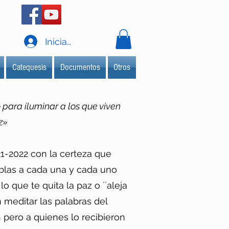
Iniciar sesión
Catequesis
Documentos
Otros
o para iluminar a los que viven
z»
21-2022 con la certeza que
ieblas a cada una y cada uno
 que te quita la paz o ´´aleja
meditar las palabras del
n pero a quienes lo recibieron