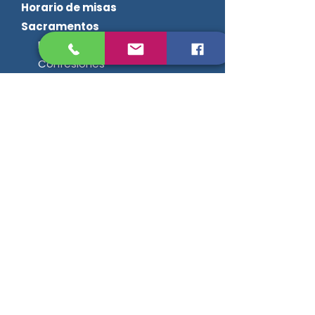
Horario de misas
Sacramentos
Bautismos
Confesiones
Grupos y equipos
Intenciones de misa
Noticias
Contáctanos
Dirección
1420 Bélanger Est,
Montréal (QC) H2G 1A4
Metro Fabre o
Bus 95 Bélanger
Teléfono
514 843-4113
Correo electrónico