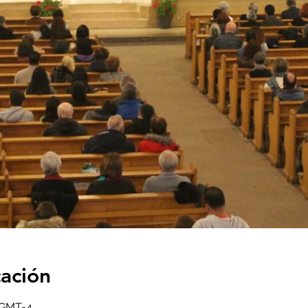
cación
5 GMT-4