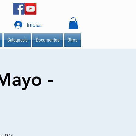
Iniciar sesión
Catequesis
Documentos
Otros
Mayo -
00 P.M