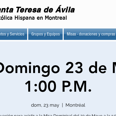
nta Teresa de Ávila
ólica Hispana en Montreal
tos y Servicios
Grupos y Equipos
Misas - donaciones y compras
Domingo 23 de 
1:00 P.M.
dom, 23 may
  |  
Montréal
vación para asistir a la Misa Dominical del 23 de Mayo a la 1: