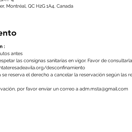
er, Montréal, QC H2G 1A4, Canada
ento
n :
nutos antes
petar las consignas sanitarias en vigor. Favor de consultarla
ntateresadeavila.org/desconfinamiento
 se reserva el derecho a cancelar la reservación según las res
rvación, por favor enviar un correo a adm.msta@gmail.com